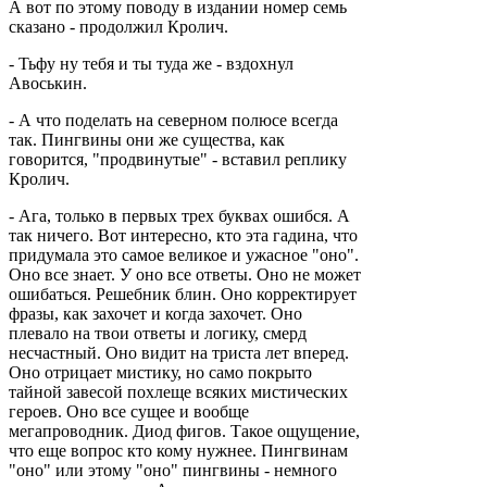
А вот по этому поводу в издании номер семь
сказано - продолжил Кролич.
- Тьфу ну тебя и ты туда же - вздохнул
Авоськин.
- А что поделать на северном полюсе всегда
так. Пингвины они же существа, как
говорится, "продвинутые" - вставил реплику
Кролич.
- Ага, только в первых трех буквах ошибся. А
так ничего. Вот интересно, кто эта гадина, что
придумала это самое великое и ужасное "оно".
Оно все знает. У оно все ответы. Оно не может
ошибаться. Решебник блин. Оно корректирует
фразы, как захочет и когда захочет. Оно
плевало на твои ответы и логику, смерд
несчастный. Оно видит на триста лет вперед.
Оно отрицает мистику, но само покрыто
тайной завесой похлеще всяких мистических
героев. Оно все сущее и вообще
мегапроводник. Диод фигов. Такое ощущение,
что еще вопрос кто кому нужнее. Пингвинам
"оно" или этому "оно" пингвины - немного