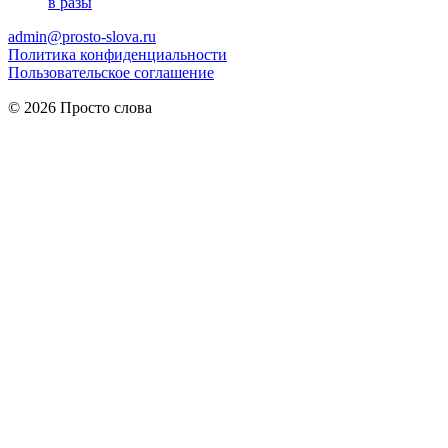
в разы
admin@prosto-slova.ru
Политика конфиденциальности
Пользовательское соглашение
© 2026 Просто слова
Практические правила
мужского питания
для здоровья и
энергии.