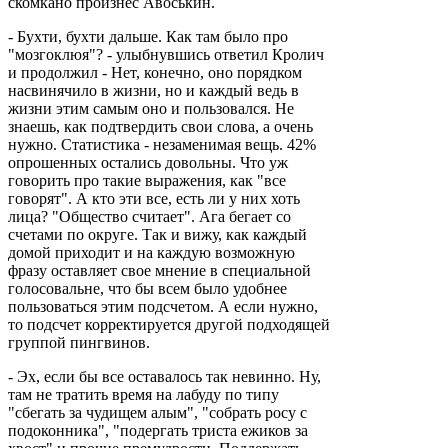
скомкано произнес Авоськин.
- Бухти, бухти дальше. Как там было про
"мозгоклюя"? - улыбнувшись ответил Кролич
и продолжил - Нет, конечно, оно порядком
насвинячило в жизни, но и каждый ведь в
жизни этим самым оно и пользовался. Не
знаешь, как подтвердить свои слова, а очень
нужно. Статистика - незаменимая вещь. 42%
опрошенных остались довольны. Что уж
говорить про такие выражения, как "все
говорят". А кто эти все, есть ли у них хоть
лица? "Общество считает". Ага бегает со
счетами по округе. Так и вижу, как каждый
домой приходит и на каждую возможную
фразу оставляет свое мнение в специальной
голосовальне, что бы всем было удобнее
пользоваться этим подсчетом. А если нужно,
то подсчет корректируется другой подходящей
группой пингвинов.
- Эх, если бы все оставалось так невинно. Ну,
там не тратить время на лабуду по типу
"сбегать за чудищем алым", "собрать росу с
подоконника", "подергать триста ежиков за