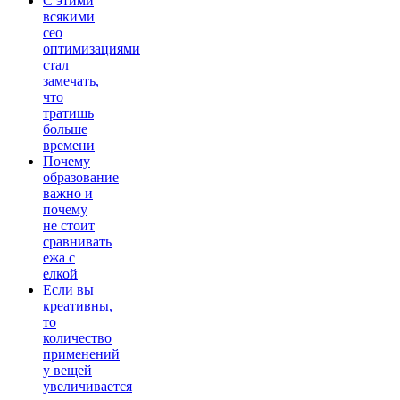
С этими
всякими
сео
оптимизациями
стал
замечать,
что
тратишь
больше
времени
Почему
образование
важно и
почему
не стоит
сравнивать
ежа с
елкой
Если вы
креативны,
то
количество
применений
у вещей
увеличивается