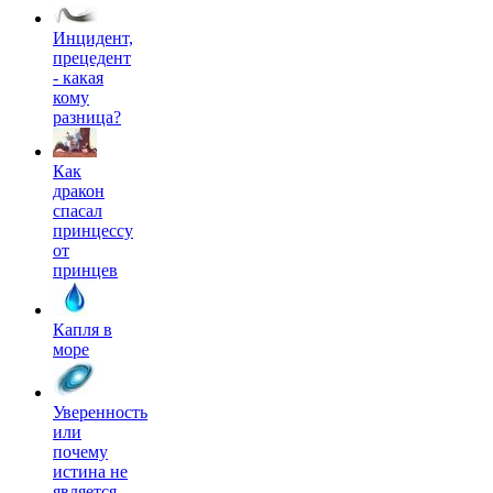
Инцидент,
прецедент
- какая
кому
разница?
Как
дракон
спасал
принцессу
от
принцев
Капля в
море
Уверенность
или
почему
истина не
является