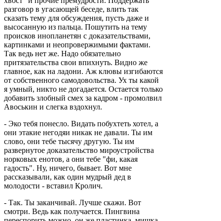
хвост" и прочие премудрости. Поддержать
разговор в угасающей беседе, влить так
сказать тему для обсуждения, пусть даже и
высосанную из пальца. Пошутить на тему
происков инопланетян с доказательствами,
картинками и неопровержимыми фактами.
Так ведь нет же. Надо обязательно
притязательства свои впихнуть. Видно же
главное, как на ладони. Аж клювы изгибаются
от собственного самодовольства. Ух ты какой
я умный, никто не догадается. Остается только
добавить злобный смех за кадром - промолвил
Авоськин и слегка вздохнул.
- Эко тебя понесло. Видать побухтеть хотел, а
они этакие негодяи никак не давали. Ты им
слово, они тебе тысячу другую. Ты им
развернутое доказательство мироустройства
норковых енотов, а они тебе "фи, какая
гадость". Ну, ничего, бывает. Вот мне
рассказывали, как один мудрый дед в
молодости - вставил Кролич.
- Так. Ты заканчивай. Лучше скажи. Вот
смотри. Ведь как получается. Пингвина
переспорить можно, он же пластинка, мишка