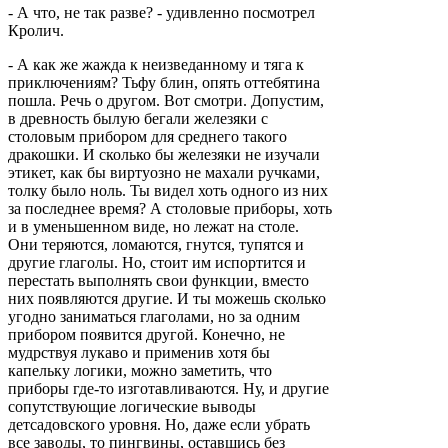
- А что, не так разве? - удивленно посмотрел
Кролич.
- А как же жажда к неизведанному и тяга к
приключениям? Тьфу блин, опять оттебятина
пошла. Речь о другом. Вот смотри. Допустим,
в древность былую бегали железяки с
столовым прибором для среднего такого
дракошки. И сколько бы железяки не изучали
этикет, как бы виртуозно не махали ручками,
толку было ноль. Ты видел хоть одного из них
за последнее время? А столовые приборы, хоть
и в уменьшенном виде, но лежат на столе.
Они теряются, ломаются, гнутся, тупятся и
другие глаголы. Но, стоит им испортится и
перестать выполнять свои функции, вместо
них появляются другие. И ты можешь сколько
угодно заниматься глаголами, но за одним
прибором появится другой. Конечно, не
мудрствуя лукаво и применив хотя бы
капельку логики, можно заметить, что
приборы где-то изготавливаются. Ну, и другие
сопутствующие логические выводы
детсадовского уровня. Но, даже если убрать
все заводы, то пингвины, оставшись без