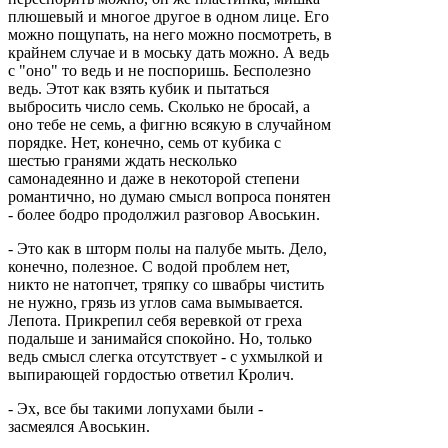
плюшевый и многое другое в одном лице. Его
можно пощупать, на него можно посмотреть, в
крайнем случае и в моську дать можно. А ведь
с "оно" то ведь и не поспоришь. Бесполезно
ведь. Этот как взять кубик и пытаться
выбросить число семь. Сколько не бросай, а
оно тебе не семь, а фигню всякую в случайном
порядке. Нет, конечно, семь от кубика с
шестью гранями ждать несколько
самонадеянно и даже в некоторой степени
романтично, но думаю смысл вопроса понятен
- более бодро продолжил разговор Авоськин.
- Это как в шторм полы на палубе мыть. Дело,
конечно, полезное. С водой проблем нет,
никто не натопчет, тряпку со швабры чистить
не нужно, грязь из углов сама вымывается.
Лепота. Прикрепил себя веревкой от греха
подальше и занимайся спокойно. Но, только
ведь смысл слегка отсутствует - с ухмылкой и
выпирающей гордостью ответил Кролич.
- Эх, все бы такими лопухами были -
засмеялся Авоськин.