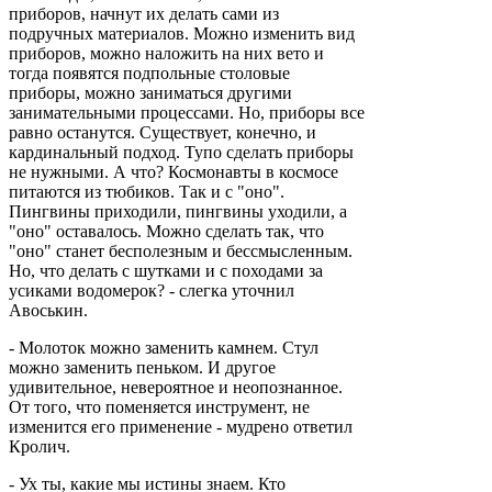
приборов, начнут их делать сами из
подручных материалов. Можно изменить вид
приборов, можно наложить на них вето и
тогда появятся подпольные столовые
приборы, можно заниматься другими
занимательными процессами. Но, приборы все
равно останутся. Существует, конечно, и
кардинальный подход. Тупо сделать приборы
не нужными. А что? Космонавты в космосе
питаются из тюбиков. Так и с "оно".
Пингвины приходили, пингвины уходили, а
"оно" оставалось. Можно сделать так, что
"оно" станет бесполезным и бессмысленным.
Но, что делать с шутками и с походами за
усиками водомерок? - слегка уточнил
Авоськин.
- Молоток можно заменить камнем. Стул
можно заменить пеньком. И другое
удивительное, невероятное и неопознанное.
От того, что поменяется инструмент, не
изменится его применение - мудрено ответил
Кролич.
- Ух ты, какие мы истины знаем. Кто