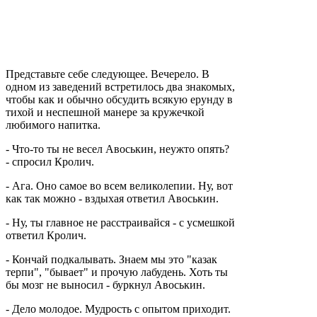
Представьте себе следующее. Вечерело. В
одном из заведений встретилось два знакомых,
чтобы как и обычно обсудить всякую ерунду в
тихой и неспешной манере за кружечкой
любимого напитка.
- Что-то ты не весел Авоськин, неужто опять?
- спросил Кролич.
- Ага. Оно самое во всем великолепии. Ну, вот
как так можно - вздыхая ответил Авоськин.
- Ну, ты главное не расстраивайся - с усмешкой
ответил Кролич.
- Кончай подкалывать. Знаем мы это "казак
терпи", "бывает" и прочую лабудень. Хоть ты
бы мозг не выносил - буркнул Авоськин.
- Дело молодое. Мудрость с опытом приходит.