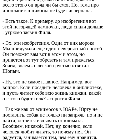
всего этого он вряд ли бы смог. Но, тема про
инопланетян никогда не будет исчерпана.
- Есть такое. К примеру, до изобретения вот
этой негорящей лампочки, люди спали дольше
- угрюмо заявил Филя.
- Эх, эти изобретения. Одна от них морока.
Мы придумали еще один невероятный способ.
Он поможет вам вот в этом и этом, но
придется вот тут обрезать и там прижаться.
Знаем, знаем - с легкой грустью ответил
Шопыч.
- Ну, это не самое главное. Например, вот
вопрос. Если посадить человека в библиотеке,
и пусть читает себе всю жизнь книжки, какой
от этого будет толк? - спросил Филя.
- Так же как от эскимосов в ЮАРе. Юрту не
поставить, собак не только ни запрячь, но и не
найти, остается изнывать от климата.
Вообщем, никакой. Нет, ну, конечно, если
человек любит читать, то почему нет. Он
радуется, занимается тем, чем ему нравится.