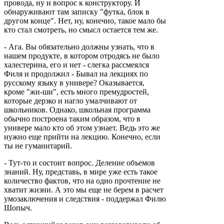
провода, ну и вопрос к конструктору. И
обнаруживают там записку "футка, блок в
другом конце". Нет, ну, конечно, такое мало бы
кто стал смотреть, но смысл остается тем же.
- Ага. Вы обязательно должны узнать, что в
нашем продукте, в котором отродясь не было
халестерина, его и нет - слегка рассмеялся
Филя и продолжил - Бывал на лекциях по
русскому языку в универе? Оказывается,
кроме "жи-ши", есть много премудростей,
которые дерзко и нагло умалчивают от
школьников. Однако, школьная программа
обычно построена таким образом, что в
универе мало кто об этом узнает. Ведь это же
нужно еще прийти на лекцию. Конечно, если
ты не гуманитарий.
- Тут-то и состоит вопрос. Деление объемов
знаний. Ну, представь, в мире уже есть такое
количество фактов, что на одно прочтение не
хватит жизни. А это мы еще не берем в расчет
умозаключения и следствия - поддержал Филю
Шопыч.