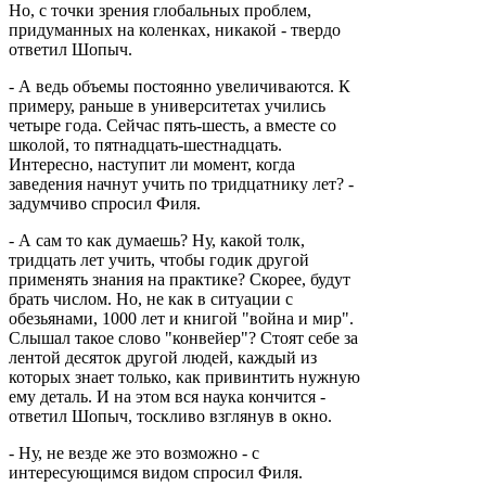
Но, с точки зрения глобальных проблем,
придуманных на коленках, никакой - твердо
ответил Шопыч.
- А ведь объемы постоянно увеличиваются. К
примеру, раньше в университетах учились
четыре года. Сейчас пять-шесть, а вместе со
школой, то пятнадцать-шестнадцать.
Интересно, наступит ли момент, когда
заведения начнут учить по тридцатнику лет? -
задумчиво спросил Филя.
- А сам то как думаешь? Ну, какой толк,
тридцать лет учить, чтобы годик другой
применять знания на практике? Скорее, будут
брать числом. Но, не как в ситуации с
обезьянами, 1000 лет и книгой "война и мир".
Слышал такое слово "конвейер"? Стоят себе за
лентой десяток другой людей, каждый из
которых знает только, как привинтить нужную
ему деталь. И на этом вся наука кончится -
ответил Шопыч, тоскливо взглянув в окно.
- Ну, не везде же это возможно - с
интересующимся видом спросил Филя.