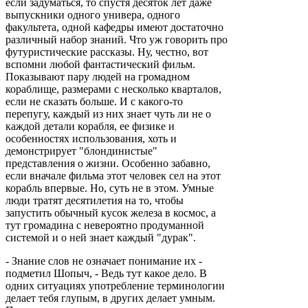
если задуматься, то спустя десяток лет даже
выпускники одного универа, одного
факультета, одной кафедры имеют достаточно
различный набор знаний. Что уж говорить про
футуристические рассказы. Ну, честно, вот
вспомни любой фантастический фильм.
Показывают пару людей на громадном
кораблище, размерами с несколько кварталов,
если не сказать больше. И с какого-то
перепугу, каждый из них знает чуть ли не о
каждой детали корабля, ее физике и
особенностях использования, хоть и
демонстрирует "блондинистые"
представления о жизни. Особенно забавно,
если вначале фильма этот человек сел на этот
корабль впервые. Но, суть не в этом. Умные
люди тратят десятилетия на то, чтобы
запустить обычный кусок железа в космос, а
тут громадина с невероятно продуманной
системой и о ней знает каждый "дурак".
- Знание слов не означает понимание их -
подметил Шопыч, - Ведь тут какое дело. В
одних ситуациях употребление терминологии
делает тебя глупым, в других делает умным.