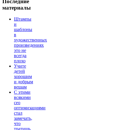
Последние
материалы
Штампы
и
шаблоны
в
художественных
произведениях
это не
всегда
плохо
Учите
детей
хорошим
и добрым
вещам
С этими
всякими
сео
оптимизациями
стал
замечать,
что
тратишь