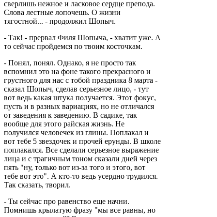
сверлишь нежное и ласковое сердце препода.
Слова лестные лопочешь. О жизни
тягостной... - продолжил Шопыч.
- Так! - прервал Филя Шопыча, - хватит уже. А
то сейчас пройдемся по твоим косточкам.
- Понял, понял. Однако, я не просто так
вспомнил это на фоне такого прекрасного и
грустного для нас с тобой праздника 8 марта -
сказал Шопыч, сделав серьезное лицо, - тут
вот ведь какая штука получается. Этот фокус,
пусть и в разных вариациях, но не отличался
от заведения к заведению. В садике, так
вообще для этого райская жизнь. Не
получился человечек из глины. Поплакал и
вот тебе 5 звездочек и прочей ерунды. В школе
поплакался. Все сделали серьезное выражение
лица и с трагичным тоном сказали дней через
пять "ну, только вот из-за того и этого, вот
тебе вот это". А кто-то ведь усердно трудился.
Так сказать, творил.
- Ты сейчас про равенство еще начни.
Помнишь крылатую фразу "мы все равны, но