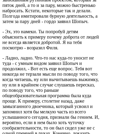
пяток дней, а то и за пару, можно быстренько
набросать. Кстати, некоторые так и делали.
Полгода имитировали бурную деятельность, а
затем за пару дней - гордо заявил Шопыч.
- Эх, это намеки. Ты попробуй детям
объяснить к примеру почему доброта от людей
не всегда является добротой. Я на тебя
посмотрю - возразил Филя.
- Ладно, ладно. Что-то нас куда-то уносит не
туда - с умным видом заявил Шопыч и
продолжил, - Вот есть еще вопрос. Тебя вот
никогда не терзали мысли по поводу того, что
когда читаешь, ну или вычитываешь выжимку,
ну или в крайнем случае слушаешь пересказ,
по поводу того, что раньше
общеобразовательная программа была куда
проще. К примеру, столетие назад, даже
замызганного двоечника, который усвоил и
запомнил хотя бы мелкую часть из всего
услышанного сегодня, признали бы гением. И,
вероятно, если в нем было хоть чуточку
сообразительности, то он был сидел уже не с
одной премией в руках. Конечно, доказать