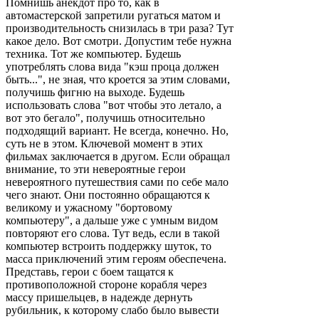
Помнишь анекдот про то, как в
автомастерской запретили ругаться матом и
производительность снизилась в три раза? Тут
какое дело. Вот смотри. Допустим тебе нужна
техника. Тот же компьютер. Будешь
употреблять слова вида "кэш проца должен
быть...", не зная, что кроется за этим словами,
получишь фигню на выходе. Будешь
использовать слова "вот чтобы это летало, а
вот это бегало", получишь относительно
подходящий вариант. Не всегда, конечно. Но,
суть не в этом. Ключевой момент в этих
фильмах заключается в другом. Если обращал
внимание, то эти невероятные герои
невероятного путешествия сами по себе мало
чего знают. Они постоянно обращаются к
великому и ужасному "бортовому
компьютеру", а дальше уже с умным видом
повторяют его слова. Тут ведь, если в такой
компьютер встроить поддержку шуток, то
масса приключений этим героям обеспечена.
Представь, герои с боем тащатся к
противоположной стороне корабля через
массу пришельцев, в надежде дернуть
рубильник, к которому слабо было вывести