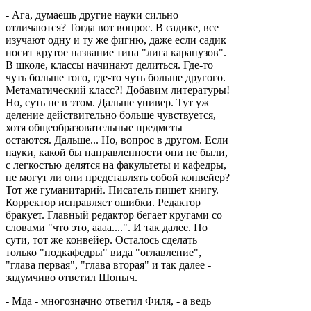
- Ага, думаешь другие науки сильно
отличаются? Тогда вот вопрос. В садике, все
изучают одну и ту же фигню, даже если садик
носит крутое название типа "лига карапузов".
В школе, классы начинают делиться. Где-то
чуть больше того, где-то чуть больше другого.
Метаматический класс?! Добавим литературы!
Но, суть не в этом. Дальше универ. Тут уж
деление действительно больше чувствуется,
хотя общеобразовательные предметы
остаются. Дальше... Но, вопрос в другом. Если
науки, какой бы направленности они не были,
с легкостью делятся на факультеты и кафедры,
не могут ли они представлять собой конвейер?
Тот же гуманитарий. Писатель пишет книгу.
Корректор исправляет ошибки. Редактор
бракует. Главный редактор бегает кругами со
словами "что это, аааа....". И так далее. По
сути, тот же конвейер. Осталось сделать
только "подкафедры" вида "оглавление",
"глава первая", "глава вторая" и так далее -
задумчиво ответил Шопыч.
- Мда - многозначно ответил Филя, - а ведь