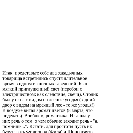
Итак, представьте себе два закадычных
товарища встретились спустя длительное
время в одном из ночных заведений. Был
мягкий приглушенный свет (перебои с
электричеством; как следствие, свечи). Столик
был у окна с видом на лесные угодья (задний
двор с видом на мрачный лес - то же угодья!).
В воздухе витал аромат цветов (8 марта, что
поделать). Вообщем, романтика. И зашла у
них речь о том, о чем обычно заходит речь - "а,
помнишь...". Кстати, для простоты пусть их
будут звать Филионэл (Филя) и Шопенгауэр