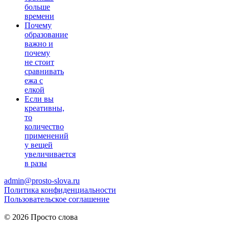
больше
времени
Почему
образование
важно и
почему
не стоит
сравнивать
ежа с
елкой
Если вы
креативны,
то
количество
применений
у вещей
увеличивается
в разы
admin@prosto-slova.ru
Политика конфиденциальности
Пользовательское соглашение
© 2026 Просто слова
Практические правила
мужского питания
для здоровья и