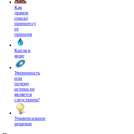
Как
дракон
спасал
принцессу
от
принцев
Капля в
море
Уверенность
или
почему
истина не
является
следствием?
Универсальное
решение