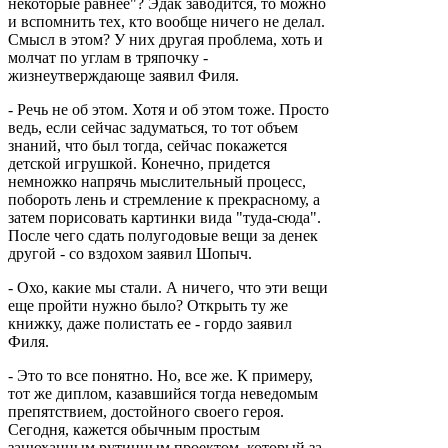
некоторые равнее"? Эдак заводится, то можно
и вспомнить тех, кто вообще ничего не делал.
Смысл в этом? У них другая проблема, хоть и
молчат по углам в тряпочку -
жизнеутверждающе заявил Филя.
- Речь не об этом. Хотя и об этом тоже. Просто
ведь, если сейчас задуматься, то тот объем
знаний, что был тогда, сейчас покажется
детской игрушкой. Конечно, придется
немножко напрячь мыслительный процесс,
побороть лень и стремление к прекрасному, а
затем порисовать картинки вида "туда-сюда".
После чего сдать полугодовые вещи за денек
другой - со вздохом заявил Шопыч.
- Охо, какие мы стали. А ничего, что эти вещи
еще пройти нужно было? Открыть ту же
книжку, даже полистать ее - гордо заявил
Филя.
- Это то все понятно. Но, все же. К примеру,
тот же диплом, казавшийся тогда неведомым
препятствием, достойного своего героя.
Сегодня, кажется обычным простым
занюханным рутинным проектом, который за