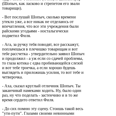
(Шопыч, как ласково и стрепетом его звали
товарищи).
- Вот послушай Шопыч, сколько времени
утекло уже, а все никак не отделаюсь от
впечатления, что все эти учреждения были
райскими угодьями - ностальгически
подметил Филя.
- Ага, за ручку тебя поводят, все расскажут,
поплачешься в плечишко товарищам и вот
тебе рассчетка - утвердительно заявил Шопыч
и продолжил - а уж если со сдачей проблемы,
то глаза котика с едва пробивающейся слезой
и вот тебе троечка, а если хорошо будешь
выглядеть и приложишь усилия, то вот тебе и
четверочка.
- Аха, сказал круглый отличник Шопыч. Ты
заканчивай намеками ходить. Ну, было один
раз, ну что поделать - застенчиво и в то же
время сердито ответил Филя.
- До сих помню эту сцену. Стоишь такой весь
"ути-пути". Глазами своими невинными