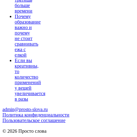
больше
времени
Почему
образование
важно и
почему
не стоит
сравнивать
ежа с
елкой
Если вы
креативны,
то
количество
применений
у вещей
увеличивается
в разы
admin@prosto-slova.ru
Политика конфиденциальности
Пользовательское соглашение
© 2026 Просто слова
Практические правила
мужского питания
для здоровья и