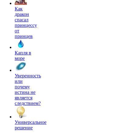
Как
дракон
спасал
принцессу
от
принцев
Капля в
море
Уверенность
или
почему
истина не
является
следствием?
Универсальное
решение