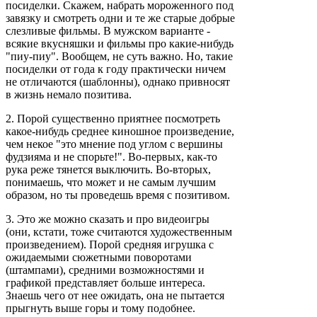
посиделки. Скажем, набрать мороженного под
завязку и смотреть одни и те же старые добрые
слезливые фильмы. В мужском варианте -
всякие вкусняшки и фильмы про какие-нибудь
"пиу-пиу". Вообщем, не суть важно. Но, такие
посиделки от года к году практически ничем
не отличаются (шаблонны), однако привносят
в жизнь немало позитива.
2. Порой существенно приятнее посмотреть
какое-нибудь среднее киношное произведение,
чем некое "это мнение под углом с вершины
фудзияма и не спорьте!". Во-первых, как-то
рука реже тянется выключить. Во-вторых,
понимаешь, что может и не самым лучшим
образом, но ты проведешь время с позитивом.
3. Это же можно сказать и про видеоигры
(они, кстати, тоже считаются художественным
произведением). Порой средняя игрушка с
ожидаемыми сюжетными поворотами
(штампами), средними возможностями и
графикой представляет больше интереса.
Знаешь чего от нее ожидать, она не пытается
прыгнуть выше горы и тому подобнее.