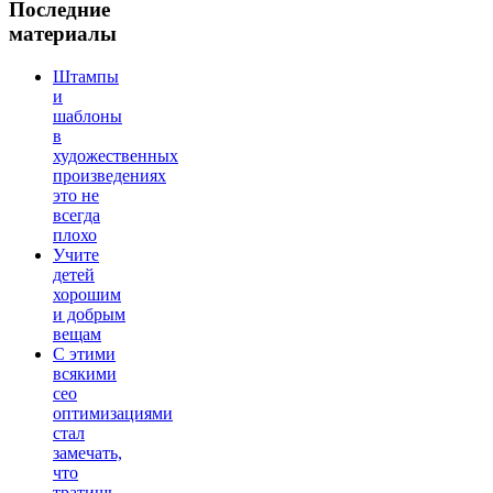
Последние
материалы
Штампы
и
шаблоны
в
художественных
произведениях
это не
всегда
плохо
Учите
детей
хорошим
и добрым
вещам
С этими
всякими
сео
оптимизациями
стал
замечать,
что
тратишь