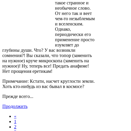
такое странное и
необычное слово.
От него так и веет
чем-то незыблемым
и вселенским.
Однако,
периодически его
применение просто
изумляет до
глубины души. Что? У вас возникли
сомнения?! Вы сказали, что топор (заменить
на нужное) круче микроскопа (заменить на
нужное)! Ну, теперь все! Предать анафиме!
Нет прощения еретикам!
Примечание: Кстати, насчет круглости земли.
Хоть кто-нибудь из вас бывал в космосе?
Прежде всего...
Продолжить
«
1
2