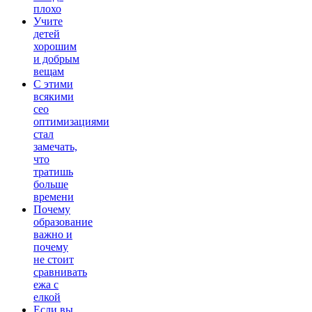
плохо
Учите
детей
хорошим
и добрым
вещам
С этими
всякими
сео
оптимизациями
стал
замечать,
что
тратишь
больше
времени
Почему
образование
важно и
почему
не стоит
сравнивать
ежа с
елкой
Если вы