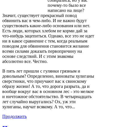
собирались, но у вас
почему-то было все
написано на лице?
Значит, существует прекрасный повод
обвинить вас в чем-либо. И не важно будут
существовать какие-либо основания или нет.
Есть люди, которых хлебом не корми дай за
что-нибудь зацепиться. Однако, все это не идет
ни в какое сравнение с тем, когда реальным
поводом для обвинения становится желание
всеми силами доказать первопричину на
основе следствий. И с этим знакомы
абсолютно все. Честно.
В пять лет пришли с гулянки грязным и
довольным? Определенно, виноваты хулиганы
сверстники, что приучают вас к свинскому
образу жизни! А то, что дорога разрыта, да и
вообще вокруг вас в основном лес - это мелкое
и ничтожное обстоятельство. В четырнадцать
лет случайно выругались? Ох, уж эти
хулиганы, научат всякому. А то, что...
Продолжить