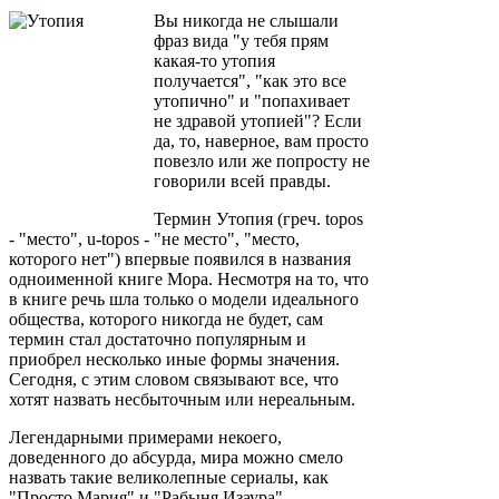
Вы никогда не слышали
фраз вида "у тебя прям
какая-то утопия
получается", "как это все
утопично" и "попахивает
не здравой утопией"? Если
да, то, наверное, вам просто
повезло или же попросту не
говорили всей правды.
Термин Утопия (греч. topos
- "место", u-topos - "не место", "место,
которого нет") впервые появился в названия
одноименной книге Мора. Несмотря на то, что
в книге речь шла только о модели идеального
общества, которого никогда не будет, сам
термин стал достаточно популярным и
приобрел несколько иные формы значения.
Сегодня, с этим словом связывают все, что
хотят назвать несбыточным или нереальным.
Легендарными примерами некоего,
доведенного до абсурда, мира можно смело
назвать такие великолепные сериалы, как
"Просто Мария" и "Рабыня Изаура"...