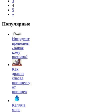
3
4
5
»
Популярные
Инцидент,
прецедент
- какая
кому
разница?
Как
дракон
спасал
принцессу
от
принцев
Капля в
море