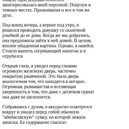
заинтересовалась моей персоной. Поцелуи в
темных местах. Прижимания и все в том же
духе.
Под конец вечера, а вернее под утро, я
решился проводить девушку со сказочной
улыбкой до ее дома. Когда же мы добрались,
она предложила зайти к ней домой. В целом,
вполне обыденная картина. Однако, я ошибся.
Стоило выпить согревающий напиток и я
отрубился.
Открыв глаза, я увидел перед глазами
огромную железную дверь, частично
покрытую ржавчиной. Это была дверь
аналогичная тем, что находятся в ангарах.
Огромная, размашистая и вселяющая
уверенность в том, что даже с десятком гранат
она даже не шелохнется.
Собравшись с духом, я аккуратно осмотрелся
вокруг и увидел перед собой обычную
"абибасовскую" сумку, на которой лежала
записка. Ее содержание гласило: