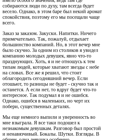
имело особого значения, ведь там где
собираются люди по духу, там всегда будет
весело. Однако, в этом баре был некий аромат
спокойствия, поэтому его мы посещали чаще
всего.
Заказ за заказом. Закуски. Напитки. Ничего
примечательно. Так, пожалуй, отдыхает
большинство компаний. Но, в этот вечер мне
было скучно. За одним из столиков я увидел
компанию молодых девушек, явно что-то
празднующих. Хоть, я и не отношусь к тем
типам людей, которые хватают звезды с небе
на словах. Все же я решил, что стоит
облагородить сегодняшний вечер. Если
отошьют, то разницы не будет - скучно так и
останется. А если нет, то вдруг будет что-то
интересное. Так подумал я и не ошибся.
Однако, ошибся в маленьких, но черт их
побери, существенных деталях.
Мы еще немного выпили и уверенность во
мне взыграла. Я все таки подошел к
незнакомым девушкам. Разговор был простой
и ненавязчивый. Бокалы. Шутки. Взгляды. В
общем, одна девушка особенно