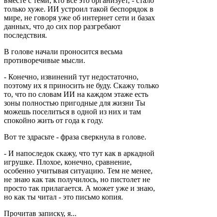
вместе с теми, кто все это организует, - стало
только хуже. ИИ устроил такой беспорядок в
мире, не говоря уже об интернет сети и базах
данных, что до сих пор разгребают
последствия.
В голове начали проносится весьма
противоречивые мысли.
- Конечно, извинений тут недостаточно,
поэтому их я приносить не буду. Скажу только
то, что по словам ИИ на каждом этаже есть
зоны полностью пригодные для жизни Ты
можешь поселиться в одной из них и там
спокойно жить от года к году.
Вот те здрасьте - фраза сверкнула в голове.
- И напоследок скажу, что тут как в аркадной
игрушке. Плохое, конечно, сравнение,
особенно учитывая ситуацию. Тем не менее,
не знаю как так получилось, но пистолет не
просто так прилагается. А может уже и знаю,
но как ты читал - это письмо копия.
Прочитав записку, я...