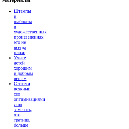
Штампы
и
шаблоны
в
художественных
произведениях
это не
всегда
плохо
Учите
детей
хорошим
и добрым
вещам
С этими
всякими
сео
оптимизациями
стал
замечать,
что
тратишь
больше