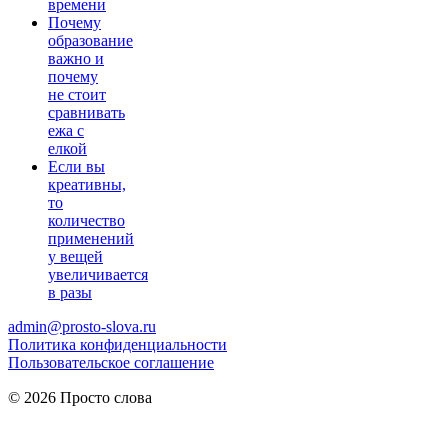
времени
Почему
образование
важно и
почему
не стоит
сравнивать
ежа с
елкой
Если вы
креативны,
то
количество
применений
у вещей
увеличивается
в разы
admin@prosto-slova.ru
Политика конфиденциальности
Пользовательское соглашение
© 2026 Просто слова
Практические правила
мужского питания
для здоровья и
энергии.