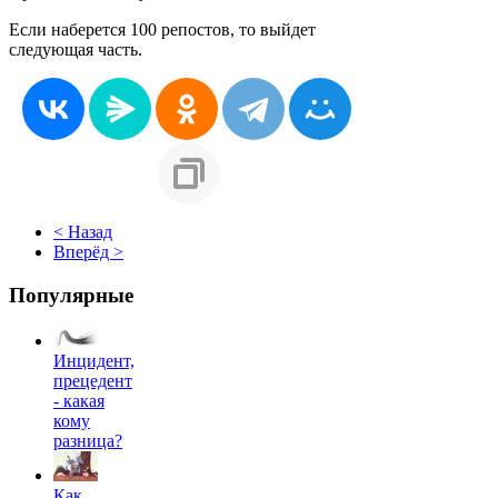
Если наберется 100 репостов, то выйдет
следующая часть.
< Назад
Вперёд >
Популярные
Инцидент,
прецедент
- какая
кому
разница?
Как