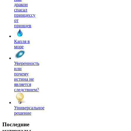
дракон
спасал
принцессу
от
принцев
Капля в
море
Уверенность
или
почему
истина не
является
следствием?
Универсальное
решение
Последние
материалы