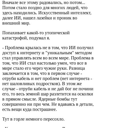
Вначале все этому радовались, но потом...
Потом стало поздно для многих людей, что
здесь находились. Искусственный интеллект,
далее ИИ, нашел лазейки и проник во
внешний мир.
Попахивает какой-то утопической
катастрофой, подумал я.
- Проблема крылась не в том, что ИИ получил
доступ к интернету и "уникальным" методом
стал управлять всем во всем мире. Проблема в
том, что ИИ стал настолько умен, что все в
мире стало его через чужие руки. Разница
заключается в том, что в первом случае -
отруби кабель и нет проблем (нет интернета -
нет шаловливых подростков). В этом же
случае - отруби кабель и не дай бог не почини
его, то весь земной шар разлетится на осколки
в прямом смысле. Ядерные бомбы тут
совершенно ни при чем. Не вдаваясь в детали,
есть вещи куда пострашнее.
Тут в горле немного пересохло.