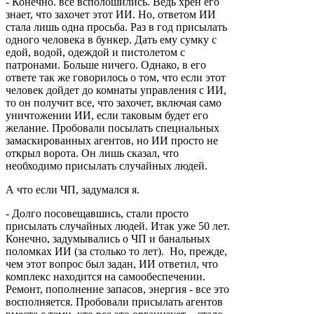
- Конечно. все всполошились. Ведь хрен его
знает, что захочет этот ИИ. Но, ответом ИИ
стала лишь одна просьба. Раз в год присылать
одного человека в бункер. Дать ему сумку с
едой, водой, одеждой и пистолетом с
патронами. Больше ничего. Однако, в его
ответе так же говорилось о том, что если этот
человек дойдет до комнаты управления с ИИ,
то он получит все, что захочет, включая само
уничтожении ИИ, если таковым будет его
желание. Пробовали посылать специальных
замаскированных агентов, но ИИ просто не
открыл ворота. Он лишь сказал, что
необходимо присылать случайных людей.
А что если ЧП, задумался я.
- Долго посовещавшись, стали просто
присылать случайных людей. Итак уже 50 лет.
Конечно, задумывались о ЧП и банальных
поломках ИИ (за столько то лет). Но, прежде,
чем этот вопрос был задан, ИИ ответил, что
комплекс находится на самообеспечении.
Ремонт, пополнение запасов, энергия - все это
восполняется. Пробовали присылать агентов