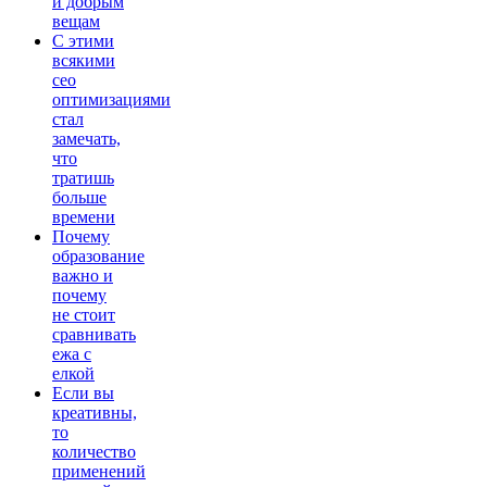
и добрым
вещам
С этими
всякими
сео
оптимизациями
стал
замечать,
что
тратишь
больше
времени
Почему
образование
важно и
почему
не стоит
сравнивать
ежа с
елкой
Если вы
креативны,
то
количество
применений