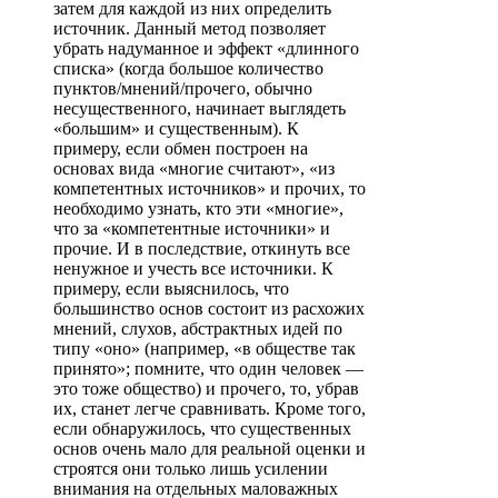
затем для каждой из них определить
источник. Данный метод позволяет
убрать надуманное и эффект «длинного
списка» (когда большое количество
пунктов/мнений/прочего, обычно
несущественного, начинает выглядеть
«большим» и существенным). К
примеру, если обмен построен на
основах вида «многие считают», «из
компетентных источников» и прочих, то
необходимо узнать, кто эти «многие»,
что за «компетентные источники» и
прочие. И в последствие, откинуть все
ненужное и учесть все источники. К
примеру, если выяснилось, что
большинство основ состоит из расхожих
мнений, слухов, абстрактных идей по
типу «оно» (например, «в обществе так
принято»; помните, что один человек —
это тоже общество) и прочего, то, убрав
их, станет легче сравнивать. Кроме того,
если обнаружилось, что существенных
основ очень мало для реальной оценки и
строятся они только лишь усилении
внимания на отдельных маловажных