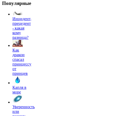
Популярные
Инцидент,
прецедент
- какая
кому
разница?
Как
дракон
спасал
принцессу
от
принцев
Капля в
море
Уверенность
или