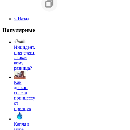
< Назад
Популярные
Инцидент,
прецедент
- какая
кому
разница?
Как
дракон
спасал
принцессу
от
принцев
Капля в
море