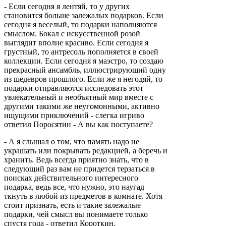
- Если сегодня я лентяй, то у других
становится больше залежалых подарков. Если
сегодня я веселый, то подарки наполняются
смыслом. Бокал с искусственной розой
выглядит вполне красиво. Если сегодня я
грустный, то антресоль пополняется в своей
коллекции. Если сегодня я маэстро, то создаю
прекрасный ансамбль, иллюстрирующий одну
из шедевров прошлого. Если же я негодяй, то
подарки отправляются исследовать этот
увлекательный и необъятный мир вместе с
другими такими же неугомонными, активно
ищущими приключений - слегка игриво
ответил Поросятин - А вы как поступаете?
- А я слышал о том, что память надо не
украшать или покрывать редакцией, а беречь и
хранить. Ведь всегда приятно знать, что в
следующий раз вам не придется терзаться в
поисках действительного интересного
подарка, ведь все, что нужно, это наугад
ткнуть в любой из предметов в комнате. Хотя
стоит признать, есть и такие залежалые
подарки, чей смысл вы понимаете только
спустя года - ответил Короткин.