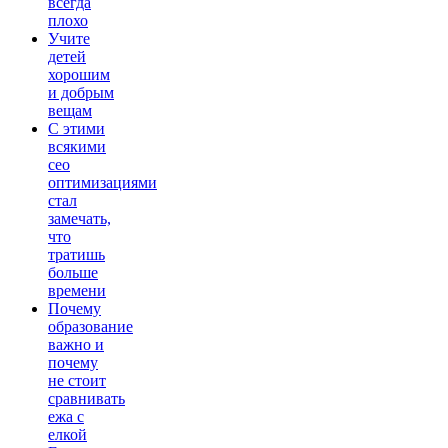
всегда
плохо
Учите
детей
хорошим
и добрым
вещам
С этими
всякими
сео
оптимизациями
стал
замечать,
что
тратишь
больше
времени
Почему
образование
важно и
почему
не стоит
сравнивать
ежа с
елкой