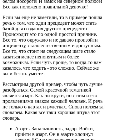
белом носороге! И замок на северном полюсе!
Все как положено правильной девочке!
Если вы еще не заметили, то в примере пошла
речь о том, что один прецедент может стать
базой для создания другого прецедента.
Происходит это по одной простой причине.
Все то, что окружало и не давало произойти
инциденту, стало естественным и доступным.
Все то, что стоит на следующем шаге стало
казаться менее непонятным и более
возможным. Если чуть проще, то когда-то вам
казалось, что ходить - это сложно. Сейчас же
вы и бегать умеете.
Рассмотрим другой пример, чтобы чуть лучше
разобраться. Самой красочной тематикой
является азарт. Как ни крути, но с ним и его
проявлениями знаком каждый человек. И речь
не только о картах и рулетках. Снова ползем за
словарем. Какая все таки хорошая штука этот
словарь.
Азарт - Запальчивость, задор. Войти,
прийти в азарт. Он в азарте хлопнул
дверью || Сильное увлечение, рвение.