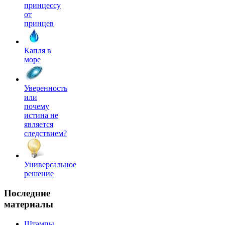
принцессу
от
принцев
Капля в
море
Уверенность
или
почему
истина не
является
следствием?
Универсальное
решение
Последние
материалы
Штампы