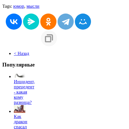
Tags:
юмор
,
мысли
< Назад
Популярные
Инцидент,
прецедент
- какая
кому
разница?
Как
дракон
спасал