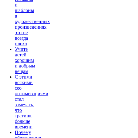
и
шаблоны
в
художественных
произведениях
это не
всегда
плохо
Учите
детей
хорошим
и добрым
вещам
С этими
всякими
сео
оптимизациями
стал
замечать,
что
тратишь
больше
времени
Почему
образование