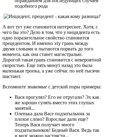
оправданием для последующих случаев
подобного рода
А вот тут уже становится интереснее. Хотя, с
чего бы это? Дело в том, что у инцидента есть
одно поразительное свойство становится
прецедентом. И именно эту грань между
двумя словами и пытаются порвать до того
момента, как она станет магистралью.
Дорогой такая грань становится с невероятной
скоростью. Еще пять минут назад это была
маленькая тропка, а уже сейчас по ней тысячи
шастают.
Вспомните знакомые с детской поры примеры:
Вася прогулял? Его не отругали? Эх как
же хорошо гулять вместо этих глупых
занятий...
Оленька дала Васе подзатыльник за
плохое слово? Взрослые дали еще?
Теперь Вася получает много
подзатыльников! Бедный Вася. Ведь так
и мозг можно растрясти...